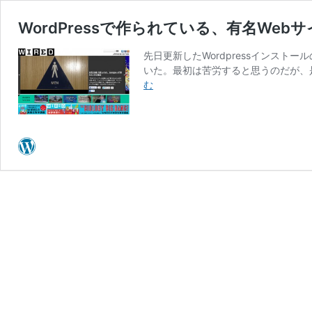
WordPressで作られている、有名Web
先日更新したWordpressインスト
いた。最初は苦労すると思うのだが、是
WordPress
む
で
作
ら
れ
て
い
る、
有
名
Web
サ
イ
ト
１
１