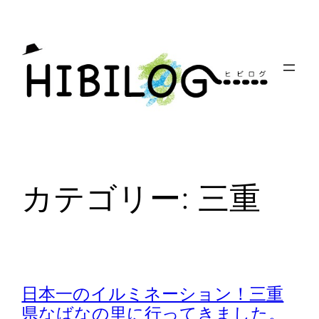
内
容
を
ス
キ
ッ
プ
カテゴリー:
三重
日本一のイルミネーション！三重
県なばなの里に行ってきました。