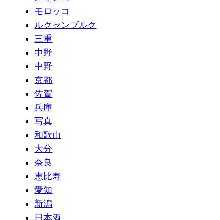
モロッコ
ルクセンブルク
三重
中野
中野
京都
佐賀
兵庫
写真
和歌山
大分
奈良
恵比寿
愛知
新潟
日本酒