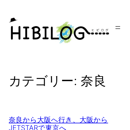
内
容
を
ス
キ
ッ
プ
カテゴリー:
奈良
奈良から大阪へ行き、大阪から
JETSTARで東京へ