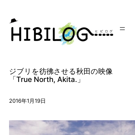
内
容
を
ス
キ
ッ
プ
ジブリを彷彿させる秋田の映像
「True North, Akita.」
2016年1月19日