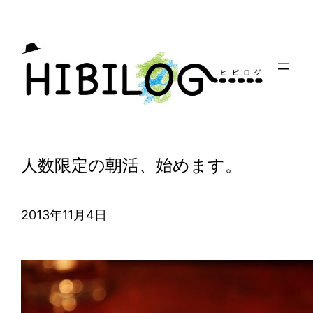
内
容
を
ス
キ
ッ
プ
人数限定の朝活、始めます。
2013年11月4日