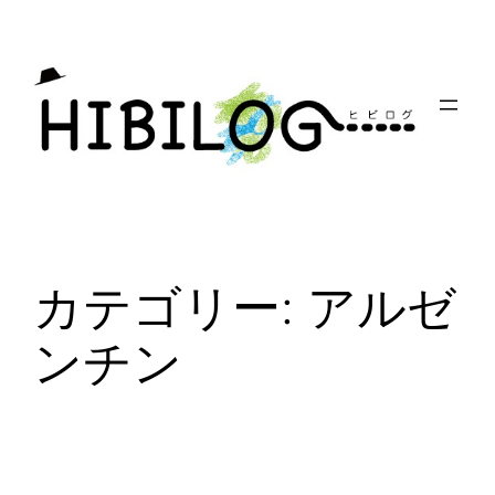
内
容
を
ス
キ
ッ
プ
カテゴリー:
アルゼ
ンチン