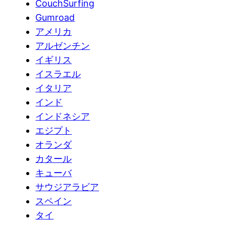
CouchSurfing
Gumroad
アメリカ
アルゼンチン
イギリス
イスラエル
イタリア
インド
インドネシア
エジプト
オランダ
カタール
キューバ
サウジアラビア
スペイン
タイ