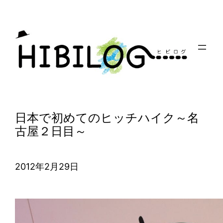
内
容
を
ス
キ
ッ
プ
日本で初めてのヒッチハイク～名
古屋２日目～
2012年2月29日