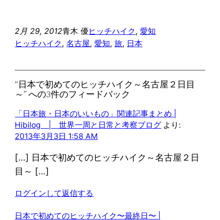
2月 29, 2012
青木 優
ヒッチハイク
, 
愛知
ヒッチハイク
, 
名古屋
, 
愛知
, 
旅
, 
日本
“日本で初めてのヒッチハイク～名古屋２日目
～” への3件のフィードバック
「日本旅・日本のいいもの」関連記事まとめ |
Hibilog | 世界一周と日常と考察ブログ
より:
2013年3月3日 1:58 AM
[…] 日本で初めてのヒッチハイク～名古屋２日
目～ […]
ログインして返信する
日本で初めてのヒッチハイク〜最終日〜 |