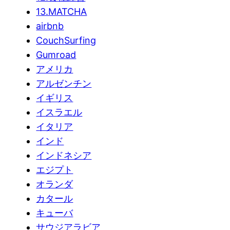
13.MATCHA
airbnb
CouchSurfing
Gumroad
アメリカ
アルゼンチン
イギリス
イスラエル
イタリア
インド
インドネシア
エジプト
オランダ
カタール
キューバ
サウジアラビア