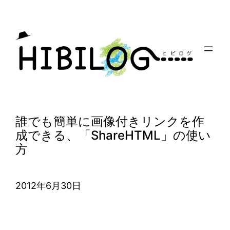
内
容
を
ス
キ
ッ
プ
誰でも簡単に画像付きリンクを作
成できる、「ShareHTML」の使い
方
2012年6月30日