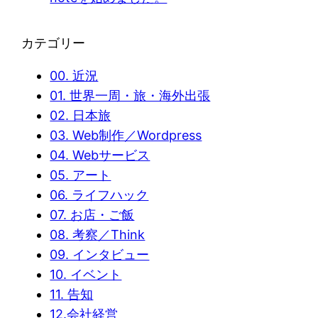
カテゴリー
00. 近況
01. 世界一周・旅・海外出張
02. 日本旅
03. Web制作／Wordpress
04. Webサービス
05. アート
06. ライフハック
07. お店・ご飯
08. 考察／Think
09. インタビュー
10. イベント
11. 告知
12.会社経営