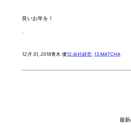
良いお年を！
.
12月 31, 2018
青木 優
12.会社経営
, 
13.MATCHA
最新