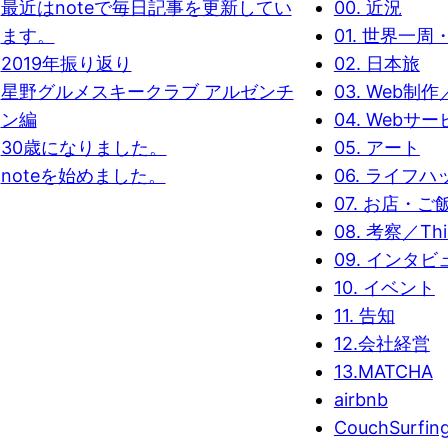
最近はnoteで毎日記事を更新してい
00. 近況
ます。
01. 世界一
2019年振り返り
02. 日本旅
星野グルメスキークラブ アルゼンチ
03. Web制作／
ン編
04. Webサ
30歳になりました。
05. アート
noteを始めました。
06. ライフハ
07. お店・ご
08. 考察／Thi
09. インタビ
10. イベント
11. 告知
12.会社経営
13.MATCHA
airbnb
CouchSurfin