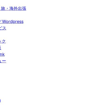
周・旅・海外出張
Wordpress
ービス
ック
飯
nk
ュー
g