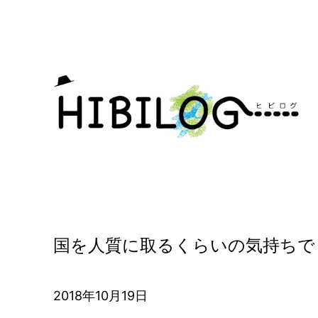
内
容
を
ス
キ
ッ
プ
国を人質に取るくらいの気持ちで
2018年10月19日