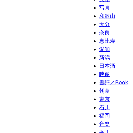
写真
和歌山
大分
奈良
恵比寿
愛知
新潟
日本酒
映像
書評／Book
朝食
東京
石川
福岡
音楽
香川