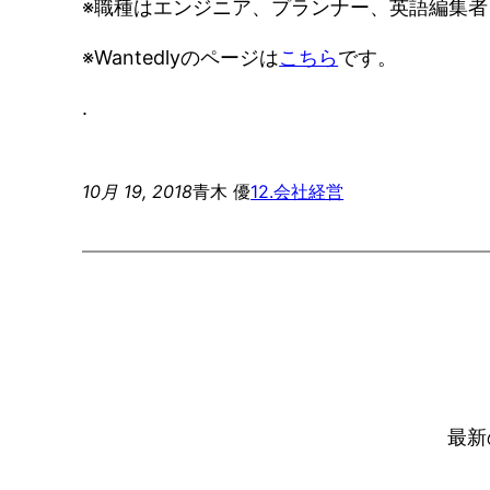
※職種はエンジニア、プランナー、英語編集
※Wantedlyのページは
こちら
です。
.
10月 19, 2018
青木 優
12.会社経営
最新