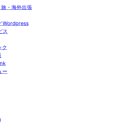
周・旅・海外出張
Wordpress
ービス
ック
飯
nk
ュー
g