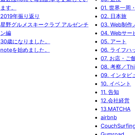
ます。
01. 世界一
2019年振り返り
02. 日本旅
星野グルメスキークラブ アルゼンチ
03. Web制作／
ン編
04. Webサ
30歳になりました。
05. アート
noteを始めました。
06. ライフハ
07. お店・ご
08. 考察／Thi
09. インタビ
10. イベント
11. 告知
12.会社経営
13.MATCHA
airbnb
CouchSurfin
Gumroad