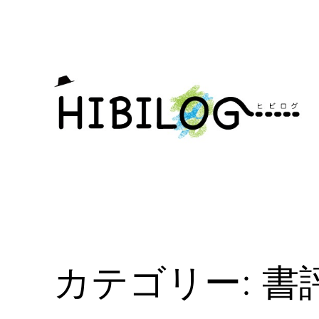
内
容
を
ス
キ
ッ
プ
カテゴリー:
書評