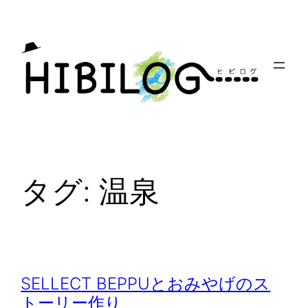
内
容
を
ス
キ
ッ
プ
タグ:
温泉
SELLECT BEPPUとおみやげのス
トーリー作り