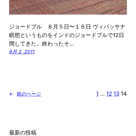
ジョードプル ８月５日〜１６日 ヴィバッサナ
瞑想というものをインドのジョードプルで12日
間してきた。終わったそ…
9月 2, 2011
1
…
12
13
14
←
前のページ
最新の投稿