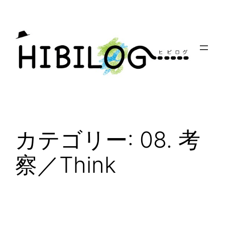
内
容
を
ス
キ
ッ
プ
カテゴリー:
08. 考
察／Think