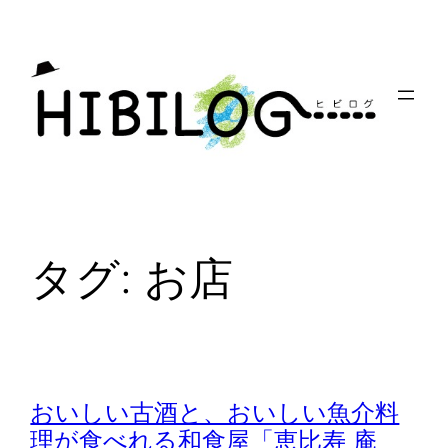
内
容
を
ス
キ
ッ
プ
タグ:
お店
おいしい古酒と、おいしい魚介料
理が食べれる和食屋「恵比寿 庵