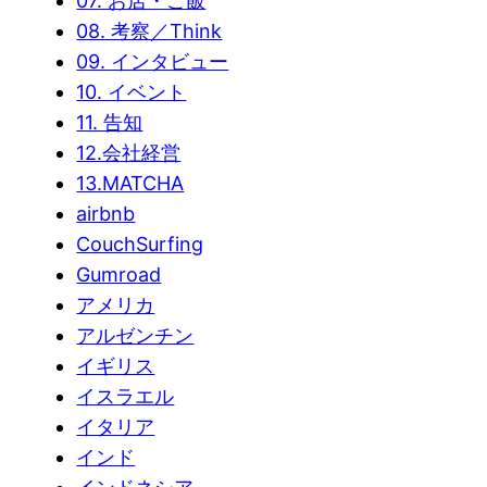
07. お店・ご飯
08. 考察／Think
09. インタビュー
10. イベント
11. 告知
12.会社経営
13.MATCHA
airbnb
CouchSurfing
Gumroad
アメリカ
アルゼンチン
イギリス
イスラエル
イタリア
インド