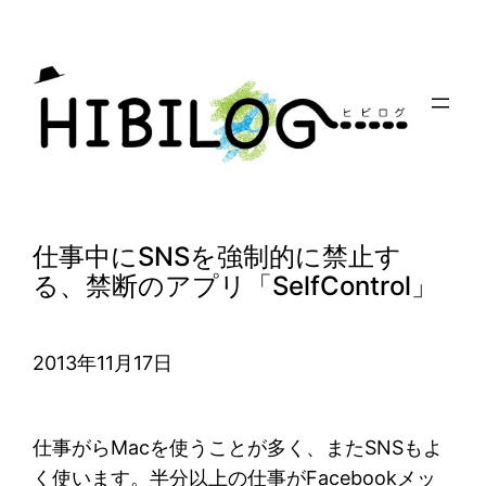
内
容
を
ス
キ
ッ
プ
仕事中にSNSを強制的に禁止す
る、禁断のアプリ「SelfControl」
2013年11月17日
仕事がらMacを使うことが多く、またSNSもよ
く使います。半分以上の仕事がFacebookメッ