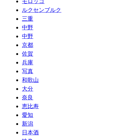
モロッコ
ルクセンブルク
三重
中野
中野
京都
佐賀
兵庫
写真
和歌山
大分
奈良
恵比寿
愛知
新潟
日本酒