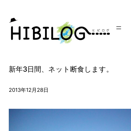
内
容
を
ス
キ
ッ
プ
新年3日間、ネット断食します。
2013年12月28日